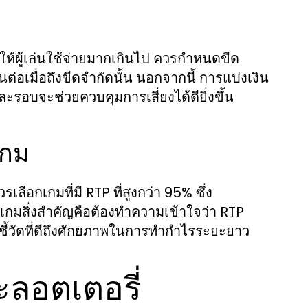
่ให้ผู้เล่นใช้จ่ายมากเกินไป ควรกำหนดขีด
่อเมื่อถึงขีดจำกัดนั้น นอกจากนี้ การแบ่งเงิน
รอบจะช่วยควบคุมการเสี่ยงได้ดียิ่งขึ้น
เกม
ือกเกมที่มี RTP ที่สูงกว่า 95% ซึ่ง
นเกมสิ่งสำคัญคือต้องทำความเข้าใจว่า RTP
รชี้วัดที่ดีถึงศักยภาพในการทำกำไรระยะยาว
ะลอตเตอรี่