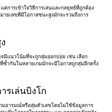
ต่การเข้าใจวิธีการเล่นและกลยุทธ์ที่ถูกต้อง
มายเลขที่มีโอกาสชนะสูงมักจะรวมถึงการ
ูง
มีแนวโน้มที่จะถูกสุ่มออกบ่อย เช่น เลือก
ี่ซ้ำกันในหลายเกมมักจะมีโอกาสถูกสุ่มอีกครั้ง
การเล่นบิงโก
มอารมณ์หรือสุ่มตัวเลขโดยไม่ใช้ข้อมูลการ