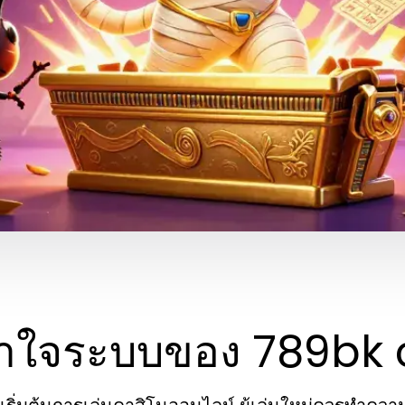
้าใจระบบของ 789bk c