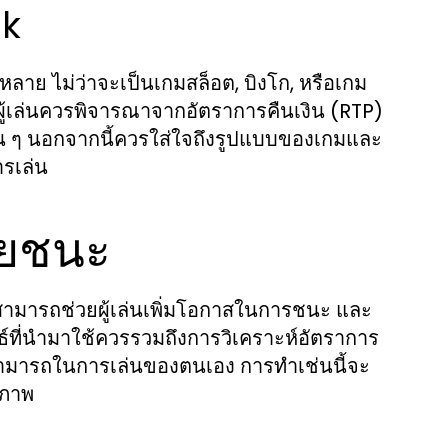
bk
ลาย ไม่ว่าจะเป็นเกมสล็อต, บิงโก, หรือเกม
ผู้เล่นควรพิจารณาจากอัตราการคืนเงิน (RTP)
มนั้น ๆ นอกจากนี้ควรใส่ใจถึงรูปแบบของเกมและ
ารเล่น
ชัยชนะ
่สามารถช่วยผู้เล่นเพิ่มโอกาสในการชนะ และ
ธ์ที่นำมาใช้ควรรวมถึงการวิเคราะห์อัตราการ
ามารถในการเล่นของตนเอง การทำเช่นนี้จะ
ิภาพ