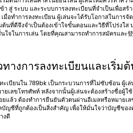
ริ่มต้นการเล่นคาสิโนออนไลน์ ผู้เล่นใหม่ควรทำความ
้า สู่ ระบบ และระบบการลงทะเบียนที่จำเป็นเพื่อสร้างบ
 เมื่อทำการลงทะเบียน ผู้เล่นจะได้รับโอกาสในการจัดกา
่มต้นที่ดีจึงจำเป็นต้องเข้าใจขั้นตอนและวิธีที่โปร่งใ
ั่นใจในการเล่น โดยที่คุณสามารถทำการสมัครและ登录
ทางการลงทะเบียนและเริ่มต้
ะเบียนใน 789bk เป็นกระบวนการที่ไม่ซับซ้อน ผู้เล่นเพ
ยเลขโทรศัพท์ หลังจากนั้นผู้เล่นจะต้องสร้างชื่อผู้ใช้
้อยแล้ว ต้องทำการยืนยันตัวตนผ่านอีเมลหรือหมายเล
ูลบัญชีที่ถูกต้องเป็นสิ่งสำคัญ เพื่อให้มั่นใจว่าบัญ
่างดี