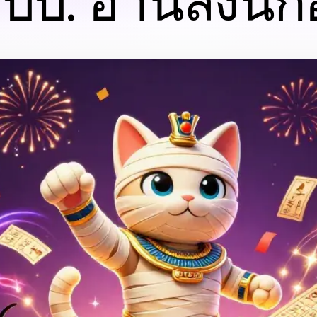
บบ: อ่านสิ่งนี้ก