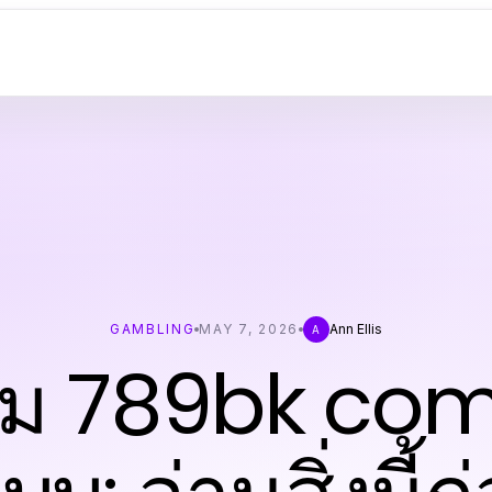
GAMBLING
MAY 7, 2026
Ann Ellis
A
ิ่ม 789bk com เ