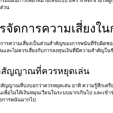
 การมีแผนการเลือกหมายเลขแบบวิเคราะห์จะช่วยให้ผู
ส่วน
รจัดการความเสี่ยงใน
การความเสี่ยงเป็นส่วนสำคัญของการพนันที่รับผิดชอ
่นและไม่ควรเสี่ยงกับการลงทุนเงินที่มีความสำคัญใน
จักสัญญาณที่ควรหยุดเล่น
สัญญาณที่บ่งบอกว่าควรหยุดเล่น อาทิ ความรู้สึกเครี
่นเพื่อไม่ให้เงินหมุนเวียนในระบบมากเกินไป และเ
ต่อการพนันมากไป