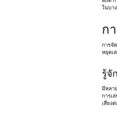
สถิติ
ในบาง
กา
การจัด
หยุดเล
รู้
มีหลาย
การเล
เสี่ยง