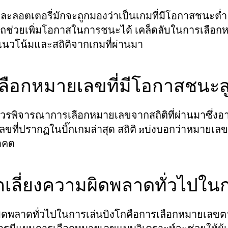
ละลอตเตอรี่มักจะถูกมองว่าเป็นเกมที่มีโอกาสชนะต่ำ แ
ถช่วยเพิ่มโอกาสในการชนะได้ เคล็ดลับในการเลือกห
แนวโน้มและสถิติจากเกมที่ผ่านมา
ีเลือกหมายเลขที่มีโอกาสชนะส
นควรพิจารณาการเลือกหมายเลขจากสถิติที่ผ่านมาซึ่งอาจ
ขที่ปรากฏในบิ๊กเกมล่าสุด สถิติ иบ่งบอกว่าหมายเลขท
าคต
กเลี่ยงความผิดพลาดทั่วไปใน
ิดพลาดทั่วไปในการเล่นบิงโกคือการเลือกหมายเลขตา