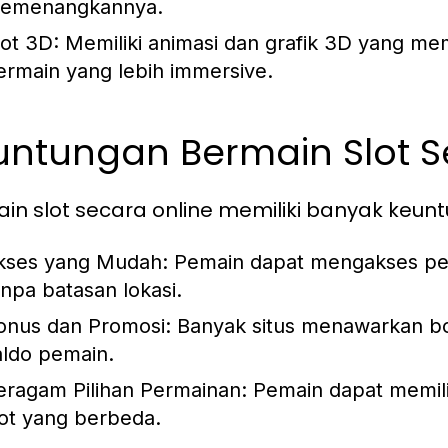
emenangkannya.
lot 3D:
Memiliki animasi dan grafik 3D yang 
ermain yang lebih immersive.
untungan Bermain Slot S
in slot secara online memiliki banyak keunt
kses yang Mudah:
Pemain dapat mengakses per
anpa batasan lokasi.
onus dan Promosi:
Banyak situs menawarkan b
aldo pemain.
eragam Pilihan Permainan:
Pemain dapat memili
lot yang berbeda.