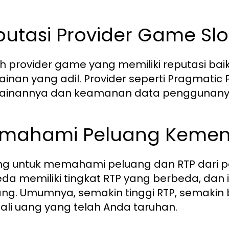
utasi Provider Game Slo
lah provider game yang memiliki reputasi ba
inan yang adil. Provider seperti Pragmatic 
ainannya dan keamanan data penggunany
mahami Peluang Keme
ng untuk memahami peluang dan RTP dari pe
da memiliki tingkat RTP yang berbeda, dan
g. Umumnya, semakin tinggi RTP, semakin
li uang yang telah Anda taruhan.