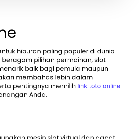
ine
ntuk hiburan paling populer di dunia
 beragam pilihan permainan, slot
enarik baik bagi pemula maupun
ta akan membahas lebih dalam
serta pentingnya memilih
link toto online
enangan Anda.
unakan mesin slot virtual dan dapat