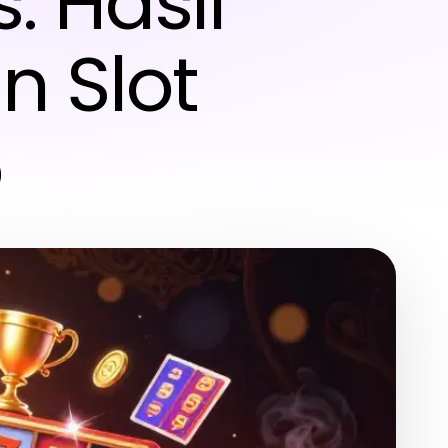
: Hasil
n Slot
6