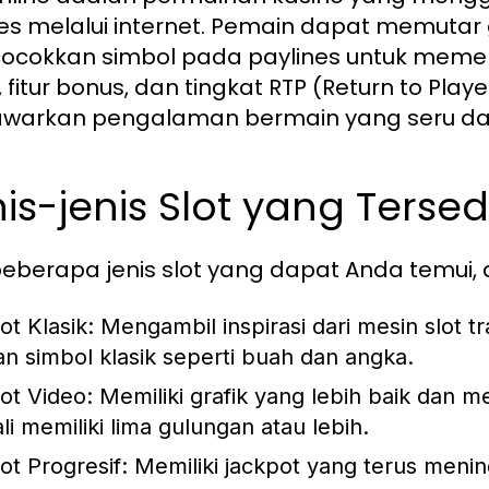
es melalui internet. Pemain dapat memuta
ocokkan simbol pada paylines untuk meme
 fitur bonus, dan tingkat RTP (Return to Player
warkan pengalaman bermain yang seru da
is-jenis Slot yang Tersed
eberapa jenis slot yang dapat Anda temui, a
ot Klasik:
Mengambil inspirasi dari mesin slot tr
an simbol klasik seperti buah dan angka.
lot Video:
Memiliki grafik yang lebih baik dan m
ali memiliki lima gulungan atau lebih.
ot Progresif:
Memiliki jackpot yang terus menin