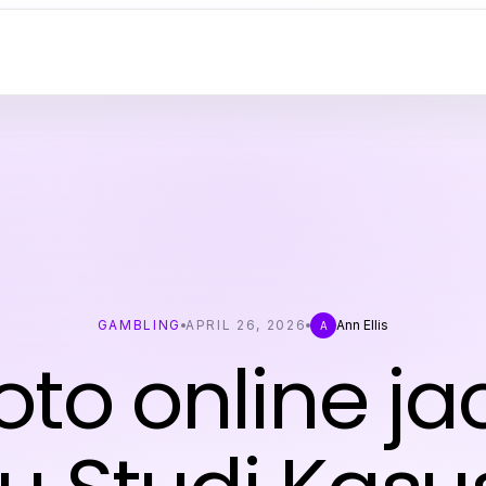
GAMBLING
APRIL 26, 2026
Ann Ellis
A
toto online j