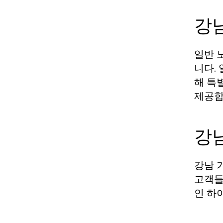
강
일반 
니다.
해 특
제공합
강
강남 
고객들
인 하