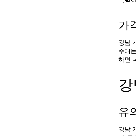
특별한
가격
강남 
주대는
하면 
강
유
강남 