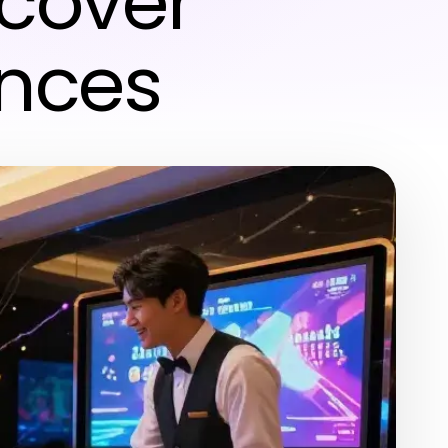
cover
nces