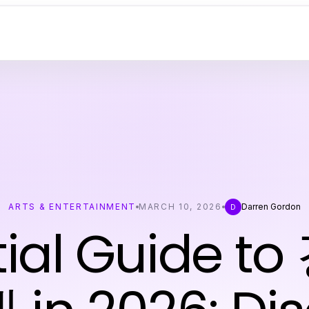
ARTS & ENTERTAINMENT
MARCH 10, 2026
Darren Gordon
D
tial Guide t