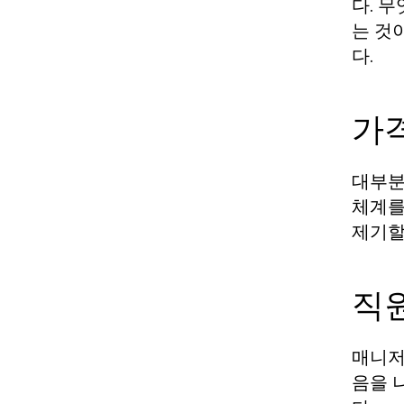
다. 
는 것
다.
가격
대부분
체계를
제기할
직원
매니저
음을 