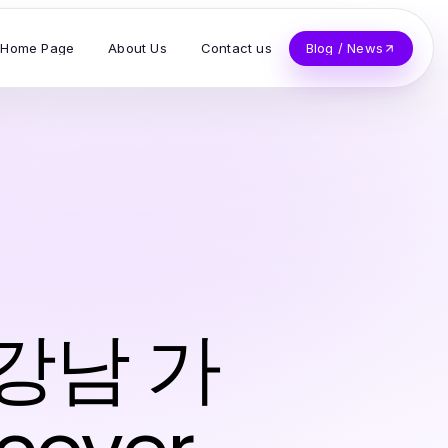
Home Page
About Us
Contact us
Blog / News
o 강남 가