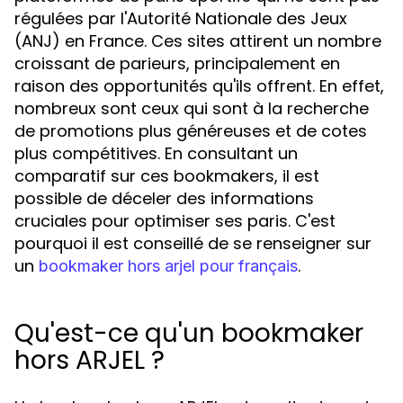
régulées par l'Autorité Nationale des Jeux
(ANJ) en France. Ces sites attirent un nombre
croissant de parieurs, principalement en
raison des opportunités qu'ils offrent. En effet,
nombreux sont ceux qui sont à la recherche
de promotions plus généreuses et de cotes
plus compétitives. En consultant un
comparatif sur ces bookmakers, il est
possible de déceler des informations
cruciales pour optimiser ses paris. C'est
pourquoi il est conseillé de se renseigner sur
un
.
bookmaker hors arjel pour français
Qu'est-ce qu'un bookmaker
hors ARJEL ?