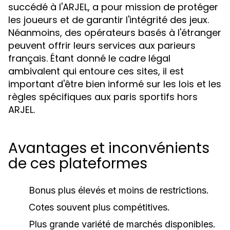
succédé à l'ARJEL, a pour mission de protéger
les joueurs et de garantir l'intégrité des jeux.
Néanmoins, des opérateurs basés à l'étranger
peuvent offrir leurs services aux parieurs
français. Étant donné le cadre légal
ambivalent qui entoure ces sites, il est
important d'être bien informé sur les lois et les
règles spécifiques aux paris sportifs hors
ARJEL.
Avantages et inconvénients
de ces plateformes
Bonus plus élevés et moins de restrictions.
Cotes souvent plus compétitives.
Plus grande variété de marchés disponibles.