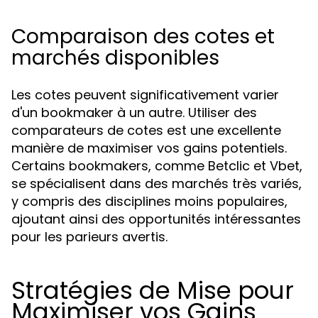
Comparaison des cotes et
marchés disponibles
Les cotes peuvent significativement varier
d'un bookmaker à un autre. Utiliser des
comparateurs de cotes est une excellente
manière de maximiser vos gains potentiels.
Certains bookmakers, comme Betclic et Vbet,
se spécialisent dans des marchés très variés,
y compris des disciplines moins populaires,
ajoutant ainsi des opportunités intéressantes
pour les parieurs avertis.
Stratégies de Mise pour
Maximiser vos Gains