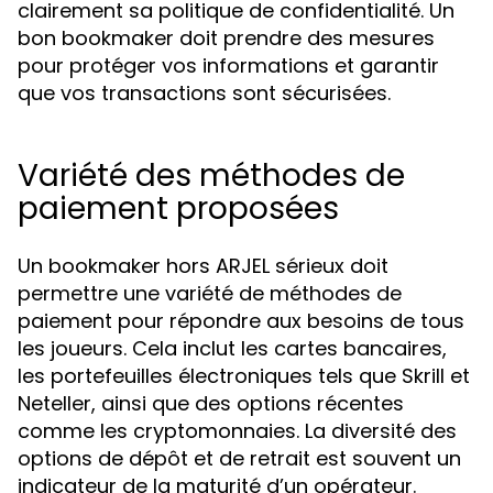
clairement sa politique de confidentialité. Un
bon bookmaker doit prendre des mesures
pour protéger vos informations et garantir
que vos transactions sont sécurisées.
Variété des méthodes de
paiement proposées
Un bookmaker hors ARJEL sérieux doit
permettre une variété de méthodes de
paiement pour répondre aux besoins de tous
les joueurs. Cela inclut les cartes bancaires,
les portefeuilles électroniques tels que Skrill et
Neteller, ainsi que des options récentes
comme les cryptomonnaies. La diversité des
options de dépôt et de retrait est souvent un
indicateur de la maturité d’un opérateur.