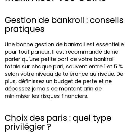
Gestion de bankroll : conseils
pratiques
Une bonne gestion de bankroll est essentielle
pour tout parieur. Il est recommandé de ne
parier qu'une petite part de votre bankroll
totale sur chaque pari, souvent entre 1 et 5 %
selon votre niveau de tolérance au risque. De
plus, définissez un budget de perte et ne
dépassez jamais ce montant afin de
minimiser les risques financiers.
Choix des paris : quel type
privilégier ?