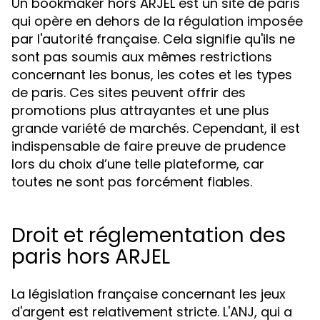
Un bookmaker hors ARJEL est un site de paris
qui opère en dehors de la régulation imposée
par l'autorité française. Cela signifie qu'ils ne
sont pas soumis aux mêmes restrictions
concernant les bonus, les cotes et les types
de paris. Ces sites peuvent offrir des
promotions plus attrayantes et une plus
grande variété de marchés. Cependant, il est
indispensable de faire preuve de prudence
lors du choix d’une telle plateforme, car
toutes ne sont pas forcément fiables.
Droit et réglementation des
paris hors ARJEL
La législation française concernant les jeux
d'argent est relativement stricte. L'ANJ, qui a