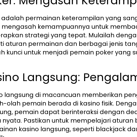
ker: Mengasah Keteramp
 adalah permainan keterampilan yang san
s mengasah kemampuannya untuk membac
apkan strategi yang tepat. Mulailah deng
ti aturan permainan dan berbagai jenis ta
h kunci untuk menjadi pemain poker yang s
sino Langsung: Pengalama
o langsung di macancuan memberikan penga
h-olah pemain berada di kasino fisik. Den
ung, pemain dapat berinteraksi dengan dea
 nyata. Pastikan untuk mempelajari aturan
inan kasino langsung, seperti blackjack da