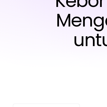
Keboh
Menga
unt