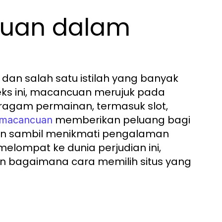
uan dalam
, dan salah satu istilah yang banyak
eks ini, macancuan merujuk pada
eragam permainan, termasuk slot,
memberikan peluang bagi
macancuan
an sambil menikmati pengalaman
ompat ke dunia perjudian ini,
 bagaimana cara memilih situs yang