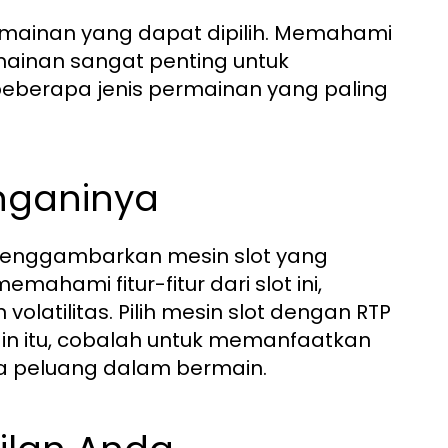
mainan yang dapat dipilih. Memahami
rmainan sangat penting untuk
eberapa jenis permainan yang paling
nganinya
 menggambarkan mesin slot yang
hami fitur-fitur dari slot ini,
 volatilitas. Pilih mesin slot dengan RTP
in itu, cobalah untuk memanfaatkan
a peluang dalam bermain.