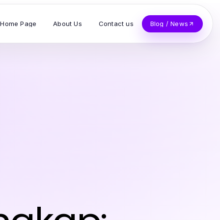
Home Page
About Us
Contact us
Blog / News
n