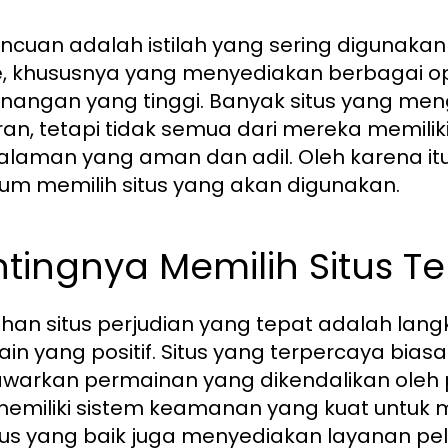
cuan adalah istilah yang sering digunakan 
e, khususnya yang menyediakan berbagai o
angan yang tinggi. Banyak situs yang meng
an, tetapi tidak semua dari mereka memilik
laman yang aman dan adil. Oleh karena itu,
um memilih situs yang akan digunakan.
tingnya Memilih Situs T
ihan situs perjudian yang tepat adalah l
in yang positif. Situs yang terpercaya biasan
arkan permainan yang dikendalikan oleh 
emiliki sistem keamanan yang kuat untuk me
situs yang baik juga menyediakan layanan p