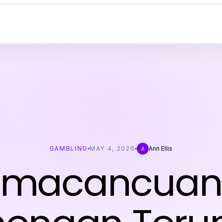
GAMBLING
MAY 4, 2026
Ann Ellis
A
macancua