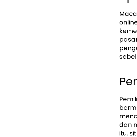
Macan
onlin
kemen
pasar
penga
sebel
Pen
Pemil
berma
menaw
dan m
itu, 