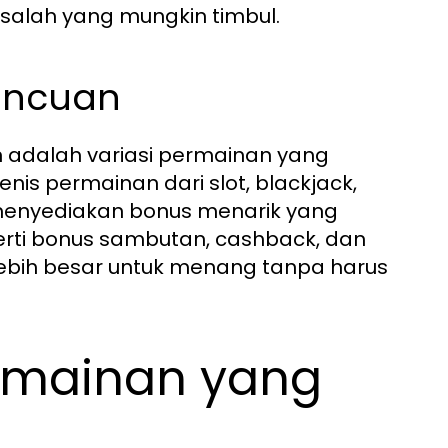
lah yang mungkin timbul.
ancuan
n adalah variasi permainan yang
is permainan dari slot, blackjack,
ga menyediakan bonus menarik yang
erti bonus sambutan, cashback, dan
ebih besar untuk menang tanpa harus
rmainan yang