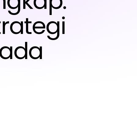
ngkap:
rategi
pada