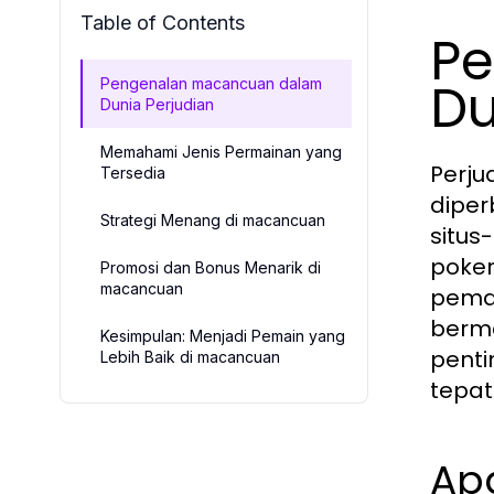
Table of Contents
P
Du
Pengenalan macancuan dalam
Dunia Perjudian
Memahami Jenis Permainan yang
Perju
Tersedia
dipe
Strategi Menang di macancuan
situs
poker
Promosi dan Bonus Menarik di
macancuan
pemai
berma
Kesimpulan: Menjadi Pemain yang
penti
Lebih Baik di macancuan
tepat
Ap