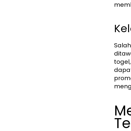
memb
Ke
Salah
ditaw
togel
dapat
promo
meng
Me
Te