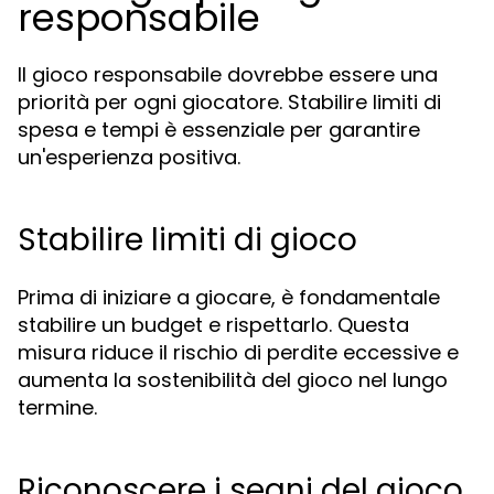
responsabile
Il gioco responsabile dovrebbe essere una
priorità per ogni giocatore. Stabilire limiti di
spesa e tempi è essenziale per garantire
un'esperienza positiva.
Stabilire limiti di gioco
Prima di iniziare a giocare, è fondamentale
stabilire un budget e rispettarlo. Questa
misura riduce il rischio di perdite eccessive e
aumenta la sostenibilità del gioco nel lungo
termine.
Riconoscere i segni del gioco