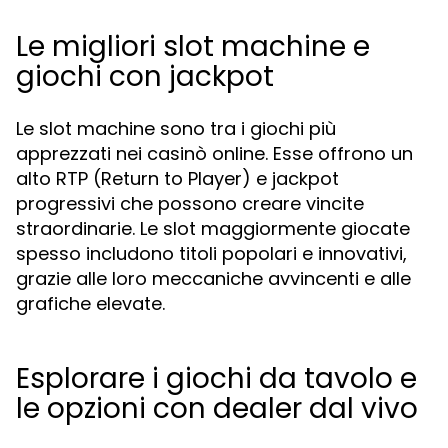
Le migliori slot machine e
giochi con jackpot
Le slot machine sono tra i giochi più
apprezzati nei casinò online. Esse offrono un
alto RTP (Return to Player) e jackpot
progressivi che possono creare vincite
straordinarie. Le slot maggiormente giocate
spesso includono titoli popolari e innovativi,
grazie alle loro meccaniche avvincenti e alle
grafiche elevate.
Esplorare i giochi da tavolo e
le opzioni con dealer dal vivo