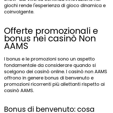
giochi rende l'esperienza di gioco dinamica e
coinvolgente.
Offerte promozionali e
bonus nei casinò Non
AAMS
I bonus e le promozioni sono un aspetto
fondamentale da considerare quando si
scelgono dei casinò online. I casinò non AAMS
offrono in genere bonus di benvenuto e
promozioni ricorrenti più allettanti rispetto ai
casinò AAMS.
Bonus di benvenuto: cosa