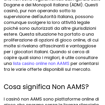
Dogane e dei Monopoli italiana (ADM). Questi
casinò, pur non operando sotto la
supervisione dell'autorità italiana, possono
comunque svolgere la loro attività legale
poiché sono autorizzati da altre giurisdizioni
estere. Questa situazione ha portato a una
proliferazione di opzioni di gioco online, di cui
molte si rivelano affascinanti e vantaggiose
per i giocatori italiani. Quando si cerca di
capire quali siano i migliori, è utile consultare
una
per orientarsi
lista casino online non AAMS
tra le varie offerte disponibili sul mercato.
Cosa significa Non AAMS?
I casinò non AAMS sono piattaforme online di
gioco che operano senza la licenza rilasciata