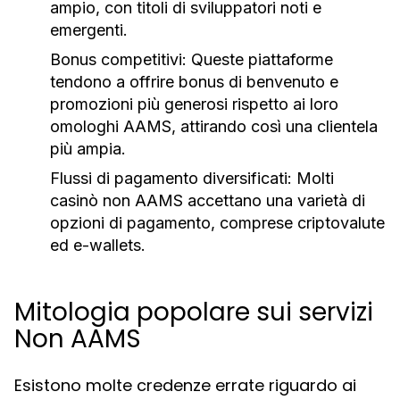
ampio, con titoli di sviluppatori noti e
emergenti.
Bonus competitivi:
Queste piattaforme
tendono a offrire bonus di benvenuto e
promozioni più generosi rispetto ai loro
omologhi AAMS, attirando così una clientela
più ampia.
Flussi di pagamento diversificati:
Molti
casinò non AAMS accettano una varietà di
opzioni di pagamento, comprese criptovalute
ed e-wallets.
Mitologia popolare sui servizi
Non AAMS
Esistono molte credenze errate riguardo ai