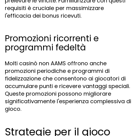
prelevare le vincite. Familiarizzare con questi
requisiti è cruciale per massimizzare
l'efficacia dei bonus ricevuti.
Promozioni ricorrenti e
programmi fedeltà
Molti casinò non AAMS offrono anche
promozioni periodiche e programmi di
fidelizzazione che consentono ai giocatori di
accumulare punti e ricevere vantaggi speciali.
Queste promozioni possono migliorare
significativamente l'esperienza complessiva di
gioco.
Strategie per il gioco