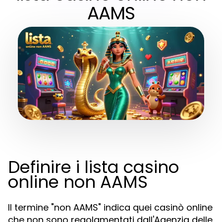
AAMS
Definire i lista casino
online non AAMS
Il termine "non AAMS" indica quei casinò online
che non sono regolamentati dall'Agenzia delle