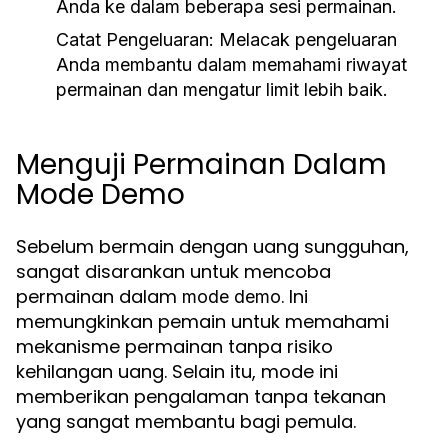
Anda ke dalam beberapa sesi permainan.
Catat Pengeluaran
: Melacak pengeluaran
Anda membantu dalam memahami riwayat
permainan dan mengatur limit lebih baik.
Menguji Permainan Dalam
Mode Demo
Sebelum bermain dengan uang sungguhan,
sangat disarankan untuk mencoba
permainan dalam
. Ini
mode demo
memungkinkan pemain untuk memahami
mekanisme permainan tanpa risiko
kehilangan uang. Selain itu, mode ini
memberikan pengalaman tanpa tekanan
yang sangat membantu bagi pemula.