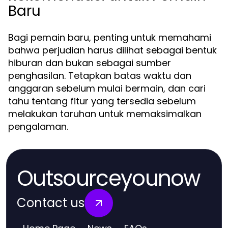
Baru
Bagi pemain baru, penting untuk memahami
bahwa perjudian harus dilihat sebagai bentuk
hiburan dan bukan sebagai sumber
penghasilan. Tetapkan batas waktu dan
anggaran sebelum mulai bermain, dan cari
tahu tentang fitur yang tersedia sebelum
melakukan taruhan untuk memaksimalkan
pengalaman.
Outsourceyounow
Contact us