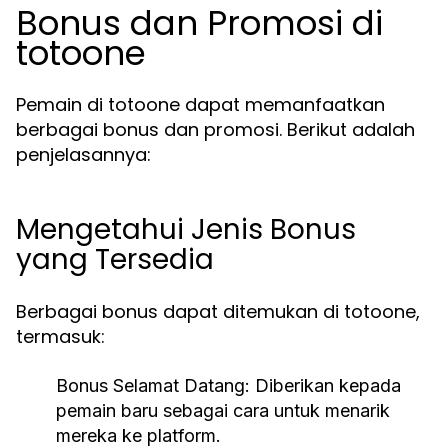
Bonus dan Promosi di
totoone
Pemain di totoone dapat memanfaatkan
berbagai bonus dan promosi. Berikut adalah
penjelasannya:
Mengetahui Jenis Bonus
yang Tersedia
Berbagai bonus dapat ditemukan di totoone,
termasuk:
Bonus Selamat Datang
: Diberikan kepada
pemain baru sebagai cara untuk menarik
mereka ke platform.