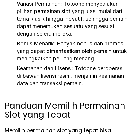
Variasi Permainan
: Totoone menyediakan
pilihan permainan slot yang luas, mulai dari
tema klasik hingga inovatif, sehingga pemain
dapat menemukan sesuatu yang sesuai
dengan selera mereka.
Bonus Menarik
: Banyak bonus dan promosi
yang dapat dimanfaatkan oleh pemain untuk
meningkatkan peluang menang.
Keamanan dan Lisensi
: Totoone beroperasi
di bawah lisensi resmi, menjamin keamanan
data dan transaksi pemain.
Panduan Memilih Permainan
Slot yang Tepat
Memilih permainan slot yang tepat bisa