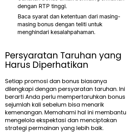
dengan RTP tinggi.
Baca syarat dan ketentuan dari masing-
masing bonus dengan teliti untuk
menghindari kesalahpahaman.
Persyaratan Taruhan yang
Harus Diperhatikan
Setiap promosi dan bonus biasanya
dilengkapi dengan persyaratan taruhan. Ini
berarti Anda perlu mempertaruhkan bonus
sejumlah kali sebelum bisa menarik
kemenangan. Memahami hal ini membantu
mengelola ekspektasi dan menciptakan
strategi permainan yang lebih baik.